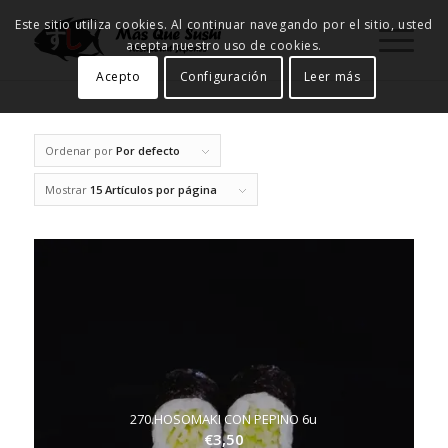
Este sitio utiliza cookies. Al continuar navegando por el sitio, usted
acepta nuestro uso de cookies.
Acepto
Configuración
Leer más
Ordenar por
Por defecto
Mostrar
15 Artículos por página
270.HOSOMAKI CON PEPINO 6u
€
3,50