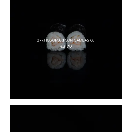
277.HOSOMAKI CON GAMBAS 6u
€
3,70