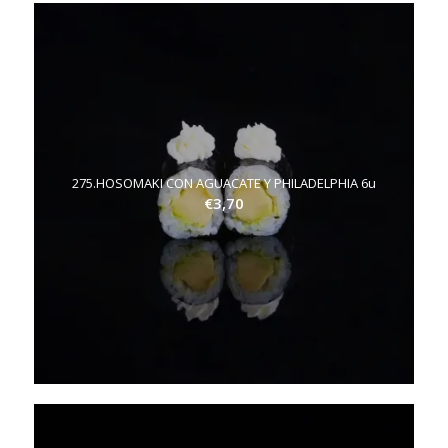
275.HOSOMAKI CON AGUACATE Y PHILADELPHIA 6u
€
3,70