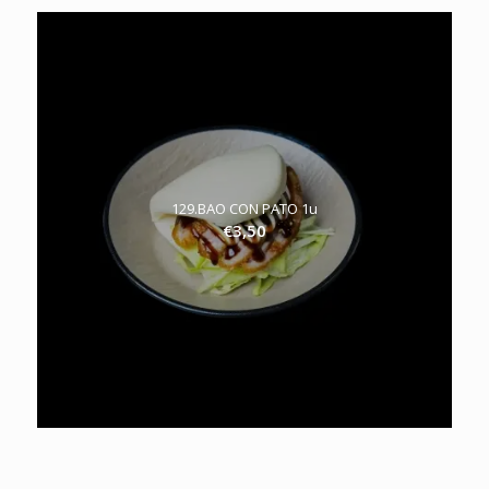
129.BAO CON PATO 1u
€
3,50