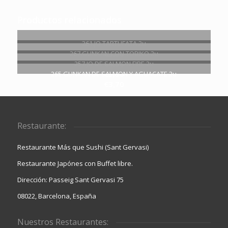
Productos relacionados
261.JO TARTUFATA 2u
€
3,90
267.GUNKAN CON TOBIKO 2u
€
4,50
257.JO DE SALMON FIRE 2u
€
3,90
265.GUNKAN DE SALMON Y AGUACATE 2u
€
3,70
Restaurante:
Restaurante Más que Sushi (Sant Gervasi)
Restaurante Japónes con Buffet libre.
Dirección: Passeig Sant Gervasi 75
08022, Barcelona, España
Nuestros Restaurantes: