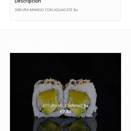
Descripción
308.URA MANGO CON AGUACATE 8u
Productos relacionados
311.URA VEGETARIANO 8u
€
7,80