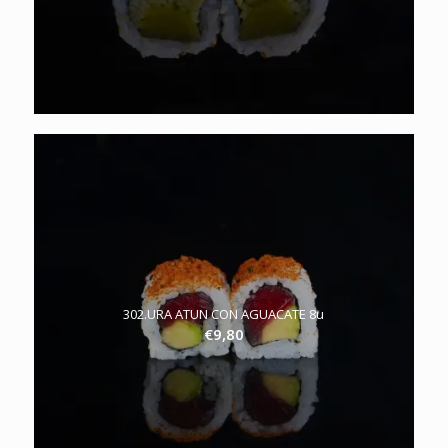
302.URA ATUN CON AGUACATE 8u
€
9,80