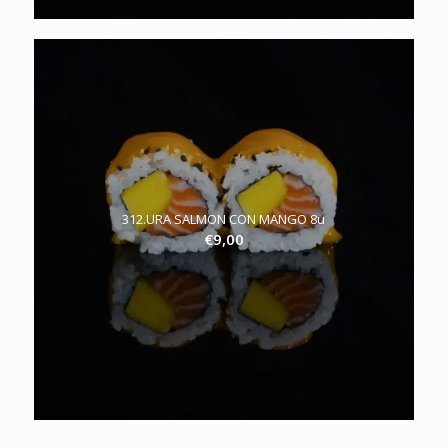
312.URA SALMON CON MANGO 8u
€
9,00