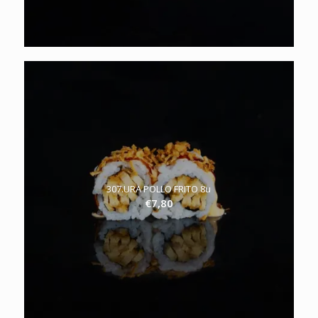
307.URA POLLO FRITO 8u
€
7,80