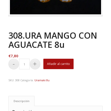
308.URA MANGO CON
AGUACATE 8u
€
7,80
Añadir al carrito
SKU:
308
Categoría:
Uramaki 8u
Descripción