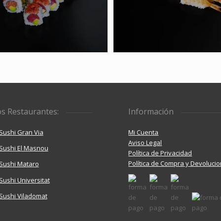
s Restaurantes:
Información
Sushi Gran Via
Mi Cuenta
Aviso Legal
Sushi El Masnou
Política de Privacidad
Política de Compra y Devoluci
Sushi Mataro
ushi Universitat
Sushi Viladomat