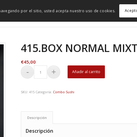
Acept
r navegando por el sitio, usted acepta nuestro uso de cookies.
415.BOX NORMAL MIXT
€
45,00
Añadir al carrito
SKU:
415
Categoría:
Combo Sushi
Descripción
Descripción