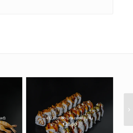
ad)
412.Combo ura cocido 24u
€
20,00