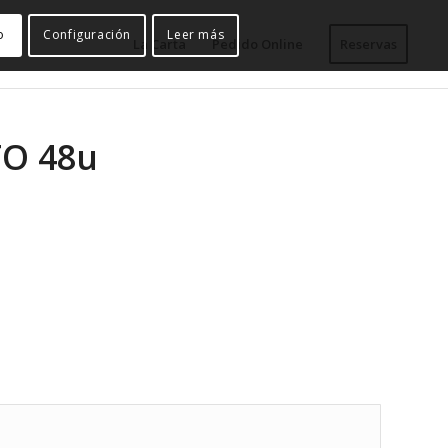
o
Configuración
Leer más
La Carta
Pedido Online
Reservas
O 48u