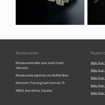
Restaurante:
Nuestro
Restaurante Más que Sushi (Sant
Más Que 
Gervasi)
Más Que 
Restaurante Japónes con Buffet libre.
Más Que 
Dirección: Passeig Sant Gervasi 75
Más Que S
08022, Barcelona, España
Más Que 