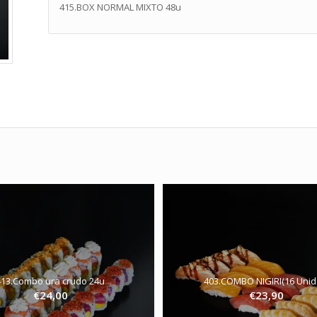
415.BOX NORMAL MIXTO 48u
413.Combo ura crudo 24u
403.COMBO NIGIRI(16 Unid
€
24,00
€
23,90