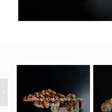
Productos relacionados
414.Nigiri flameado 6u
404.COMBO FLAMEADO(16 Unidad)
€
20,80