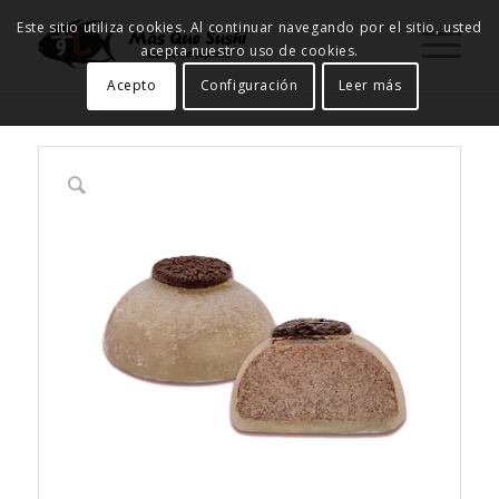
Este sitio utiliza cookies. Al continuar navegando por el sitio, usted
acepta nuestro uso de cookies.
Acepto
Configuración
Leer más