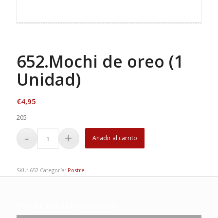
652.Mochi de oreo (1
Unidad)
€
4,95
205
Añadir al carrito
SKU:
652
Categoría:
Postre
Productos relacionados