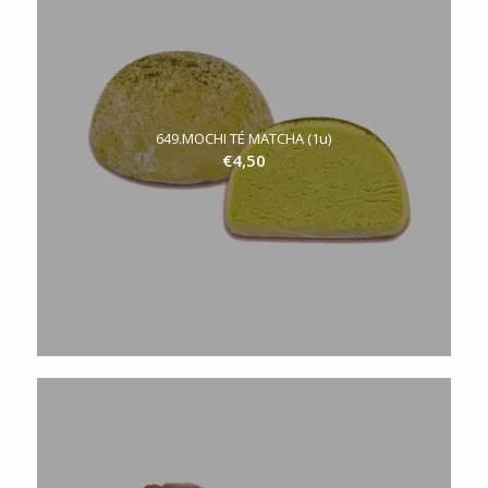
649.MOCHI TÉ MATCHA (1u)
€
4,50