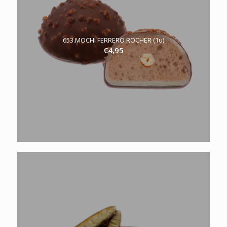
653.MOCHI FERRERO ROCHER (1u)
€
4,95