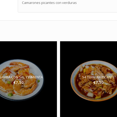
Camarones picantes con verduras
GAMBA CON SAL Y PIMIENTA
54.TERNERA PICANTE
€
7,50
€
7,50