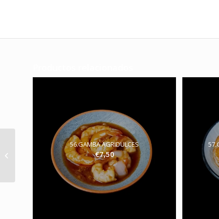
Productos relacionados
56.GAMBA AGRIDULCES
57.
€
7,50
54.TERNERA PICANTE