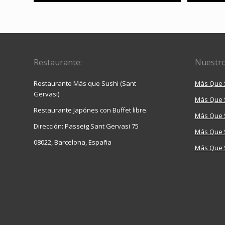
Restaurante:
Nuestro
Restaurante Más que Sushi (Sant
Más Que 
Gervasi)
Más Que 
Restaurante Japónes con Buffet libre.
Más Que 
Dirección: Passeig Sant Gervasi 75
Más Que S
08022, Barcelona, España
Más Que 