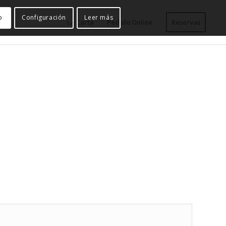
o
Configuración
Leer más
La Carta
Pedido Online
Reservas