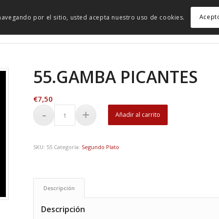
Acept
r navegando por el sitio, usted acepta nuestro uso de cookies.
55.GAMBA PICANTES
€
7,50
Añadir al carrito
SKU:
55
Categoría:
Segundo Plato
Descripción
Descripción